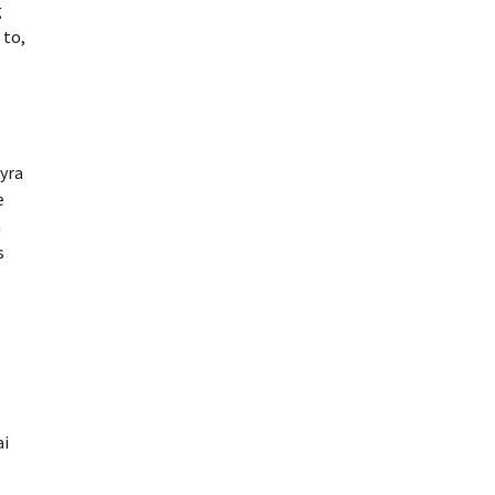
g
 to,
 yra
e
a
s
ai