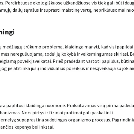
as. Perdirbtuose ekologiškuose užkandžiuose vis tiek gali būti dau
damųjų dalių sąrašus ir suprasti maistinę vertę, nepriklausomai nuo
mingi
ių medžiagų trūkumo problemą, klaidinga manyti, kad visi papildai
esmės nereguliuojama, todėl jų kokybė ir veiksmingumas skiriasi. B
 neigiamą poveikį sveikatai. Prieš pradedant vartoti papildus, būtin
og jie atitinka jūsų individualius poreikius ir nesąveikauja su jokiai
, yra paplitusi klaidinga nuomonė. Prakaitavimas visų pirma padeda
nizmas. Nors pirtys ir fiziniai pratimai gali paskatinti
pernelyg supaprastina sudėtingus organizmo procesus. Pagrindini
iančios kepenys bei inkstai.