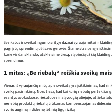
Sveikatos ir sveikatingumo srityje dažnai vyrauja mitai ir klaiding
pagrįstų sprendimų dėl savo gerovės. Šiame straipsnyje ištirsime
kurie vis dar sklando, atskleisime tiesą, slypinčią už šių klaidin
sprendimus.
1 mitas: „Be riebalų“ reiškia sveiką mai
Vienas iš vyraujančių mitų apie sveikatą yra įsitikinimas, kad ri
sveiką pasirinkimą. Nors tiesa, kad kai kurių riebalų perteklius gal
esantys avokaduose, riešutuose ir alyvuogių aliejuje, atlieka la
neriebių produktų riebalų trūkumas kompensuojamas didesniu cukr
svorio augimą ir didesnę lėtinių ligų riziką.