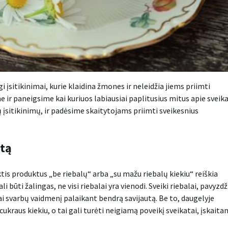
i įsitikinimai, kurie klaidina žmones ir neleidžia jiems priimti
 ir paneigsime kai kuriuos labiausiai paplitusius mitus apie sveika
gų įsitikinimų, ir padėsime skaitytojams priimti sveikesnius
stą
nktis produktus „be riebalų“ arba „su mažu riebalų kiekiu“ reiškia
i būti žalingas, ne visi riebalai yra vienodi. Sveiki riebalai, pavyzdž
bai svarbų vaidmenį palaikant bendrą savijautą. Be to, daugelyje
aus kiekiu, o tai gali turėti neigiamą poveikį sveikatai, įskaita