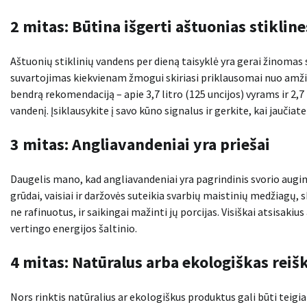
2 mitas: Būtina išgerti aštuonias stiklin
Aštuonių stiklinių vandens per dieną taisyklė yra gerai žinomas
suvartojimas kiekvienam žmogui skiriasi priklausomai nuo amžiau
bendrą rekomendaciją – apie 3,7 litro (125 uncijos) vyrams ir 2,7 l
vandenį. Įsiklausykite į savo kūno signalus ir gerkite, kai jaučia
3 mitas: Angliavandeniai yra priešai
Daugelis mano, kad angliavandeniai yra pagrindinis svorio augimo
grūdai, vaisiai ir daržovės suteikia svarbių maistinių medžiagų, 
ne rafinuotus, ir saikingai mažinti jų porcijas. Visiškai atsisak
vertingo energijos šaltinio.
4 mitas: Natūralus arba ekologiškas reiš
Nors rinktis natūralius ar ekologiškus produktus gali būti teigi