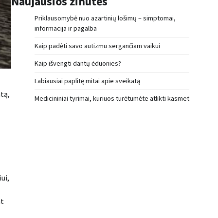
Naujausios žinutės
Priklausomybė nuo azartinių lošimų – simptomai,
informacija ir pagalba
Kaip padėti savo autizmu sergančiam vaikui
Kaip išvengti dantų ėduonies?
Labiausiai paplitę mitai apie sveikatą
tą,
Medicininiai tyrimai, kuriuos turėtumėte atlikti kasmet
iui,
nt