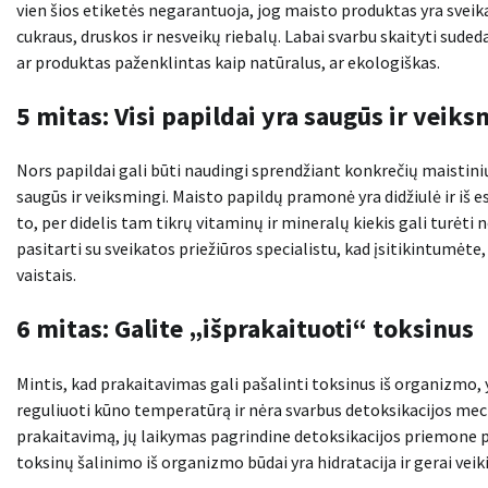
vien šios etiketės negarantuoja, jog maisto produktas yra sveik
cukraus, druskos ir nesveikų riebalų. Labai svarbu skaityti sude
ar produktas paženklintas kaip natūralus, ar ekologiškas.
5 mitas: Visi papildai yra saugūs ir veiks
Nors papildai gali būti naudingi sprendžiant konkrečių maistin
saugūs ir veiksmingi. Maisto papildų pramonė yra didžiulė ir iš 
to, per didelis tam tikrų vitaminų ir mineralų kiekis gali turėti
pasitarti su sveikatos priežiūros specialistu, kad įsitikintumėte, j
vaistais.
6 mitas: Galite „išprakaituoti“ toksinus
Mintis, kad prakaitavimas gali pašalinti toksinus iš organizmo
reguliuoti kūno temperatūrą ir nėra svarbus detoksikacijos mecha
prakaitavimą, jų laikymas pagrindine detoksikacijos priemone 
toksinų šalinimo iš organizmo būdai yra hidratacija ir gerai veik