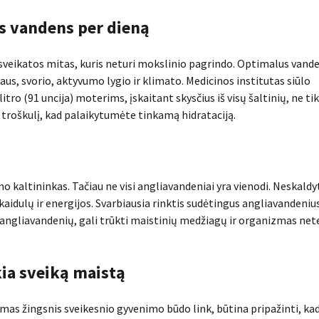
es vandens per dieną
 sveikatos mitas, kuris neturi mokslinio pagrindo. Optimalus vand
s, svorio, aktyvumo lygio ir klimato. Medicinos institutas siūlo
itro (91 uncija) moterims, įskaitant skysčius iš visų šaltinių, ne tik
te troškulį, kad palaikytumėte tinkamą hidrataciją.
 kaltininkas. Tačiau ne visi angliavandeniai yra vienodi. Neskaldy
skaidulų ir energijos. Svarbiausia rinktis sudėtingus angliavandenius
ius angliavandenių, gali trūkti maistinių medžiagų ir organizmas net
kia sveiką maistą
amas žingsnis sveikesnio gyvenimo būdo link, būtina pripažinti, ka