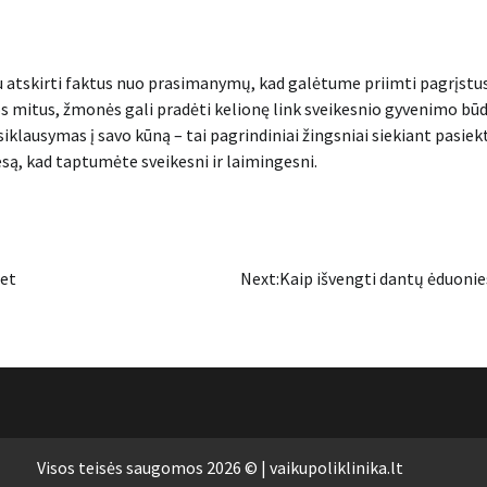
bu atskirti faktus nuo prasimanymų, kad galėtume priimti pagrįstu
os mitus, žmonės gali pradėti kelionę link sveikesnio gyvenimo bū
klausymas į savo kūną – tai pagrindiniai žingsniai siekiant pasiekt
tiesą, kad taptumėte sveikesni ir laimingesni.
met
Next:
Kaip išvengti dantų ėduonie
Visos teisės saugomos 2026 © | vaikupoliklinika.lt