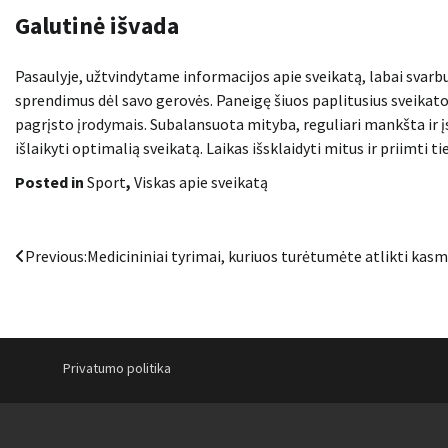
Galutinė išvada
Pasaulyje, užtvindytame informacijos apie sveikatą, labai svar
sprendimus dėl savo gerovės. Paneigę šiuos paplitusius sveikat
pagrįsto įrodymais. Subalansuota mityba, reguliari mankšta ir įsi
išlaikyti optimalią sveikatą. Laikas išsklaidyti mitus ir priimti 
Posted in
Sport
,
Viskas apie sveikatą
Navigacija
Previous:
Medicininiai tyrimai, kuriuos turėtumėte atlikti kas
tarp
įrašų
Privatumo politika